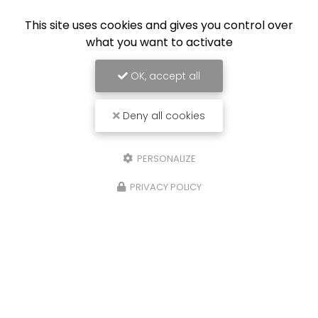
Charpentier à Vonnas
This site uses cookies and gives you control over
128 bis impasse des Grands Varay
what you want to activate
01540 VONNAS
06 64 80 66 86
OK, accept all
Lundi au vendredi :
8h - 12h / 13h - 19h
Deny all cookies
Voir
+
d'infos sur
PERSONALIZE
facebook
PRIVACY POLICY
Envoyez un message
Nom Prénom
Société