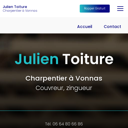
Aller
Julien Toiture
au
Rappel Gratuit
Charpentier à Vonnas
contenu
principal
Accueil
Contact
Charpentier à Vonnas
Couvreur, zingueur
Tél. 06 64 80 66 86