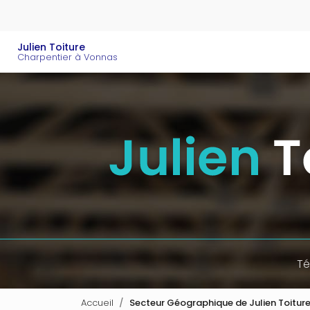
Aller
au
contenu
Navigation principal
Julien Toiture
principal
Charpentier à Vonnas
Té
Accueil
Secteur Géographique de Julien Toitur