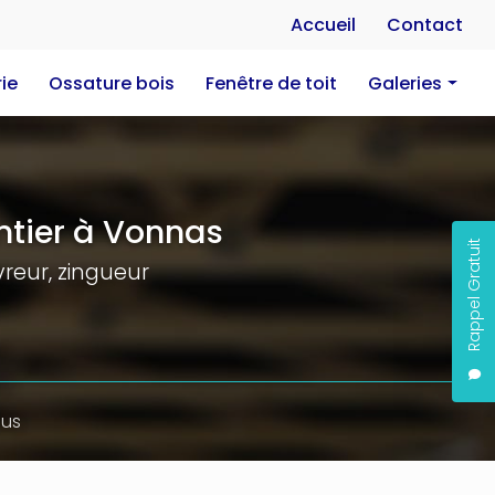
Na
Accueil
Contact
ie
Ossature bois
Fenêtre de toit
Galeries
Charpente
Couverture
Zinguerie
tier à Vonnas
Rappel Gratuit
Ossature bois
reur, zingueur
Fenêtre de toit
ous