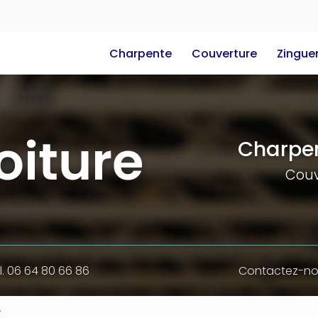
e
Charpente
Couverture
Zinguer
Charpen
Couv
l. 06 64 80 66 86
Contactez-n
e