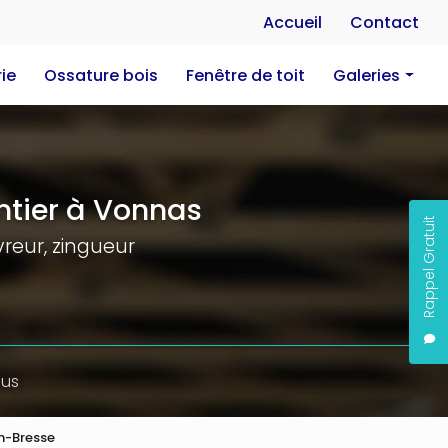
Na
Accueil
Contact
ie
Ossature bois
Fenêtre de toit
Galeries
Charpente
Couverture
Zinguerie
tier à Vonnas
Rappel Gratuit
Ossature bois
reur, zingueur
Fenêtre de toit
ous
en-Bresse