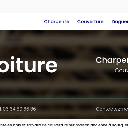
e
Charpente
Couverture
Zinguer
Charpen
Couv
l. 06 64 80 66 86
Contactez-n
ente en bois et travaux de couverture sur maison ancienne à Bourg-