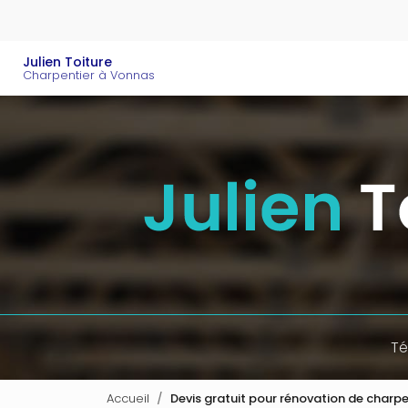
Aller
au
contenu
Navigation principal
Julien Toiture
principal
Charpentier à Vonnas
Té
Accueil
Devis gratuit pour rénovation de charp