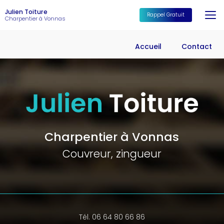
Aller
Julien Toiture
au
Rappel Gratuit
Charpentier à Vonnas
contenu
principal
Accueil
Contact
Charpentier à Vonnas
Couvreur, zingueur
Tél. 06 64 80 66 86