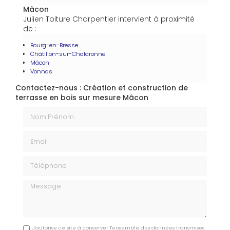
Mâcon
Julien Toiture Charpentier intervient à proximité
de :
Bourg-en-Bresse
Châtillon-sur-Chalaronne
Mâcon
Vonnas
Contactez-nous : Création et construction de
terrasse en bois sur mesure Mâcon
Nom Prénom
Email
Téléphone
Message
J'autorise ce site à conserver l'ensemble des données transmises