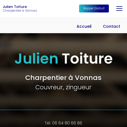
Aller
Julien Toiture
au
Rappel Gratuit
Charpentier à Vonnas
contenu
principal
Accueil
Contact
Charpentier à Vonnas
Couvreur, zingueur
Tél. 06 64 80 66 86