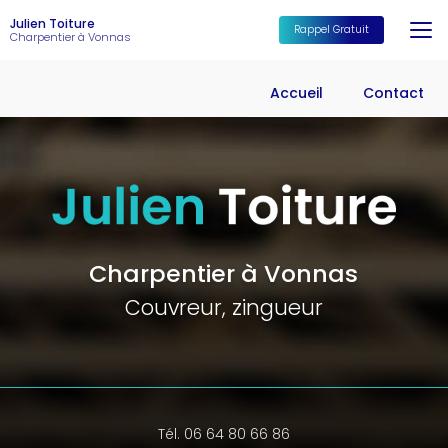
Aller
Julien Toiture
au
Rappel Gratuit
Charpentier à Vonnas
contenu
principal
Accueil
Contact
Charpentier à Vonnas
Couvreur, zingueur
Tél. 06 64 80 66 86