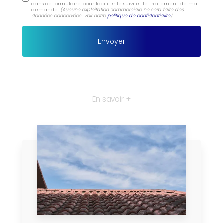
dans ce formulaire pour faciliter le suivi et le traitement de ma
demande.
(Aucune exploitation commerciale ne sera faite des
données concervées. Voir notre
politique de confidentialité
)
En savoir +