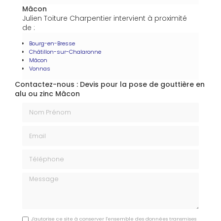
Mâcon
Julien Toiture Charpentier intervient à proximité
de :
Bourg-en-Bresse
Châtillon-sur-Chalaronne
Mâcon
Vonnas
Contactez-nous : Devis pour la pose de gouttière en
alu ou zinc Mâcon
Nom Prénom
Email
Téléphone
Message
J'autorise ce site à conserver l'ensemble des données transmises