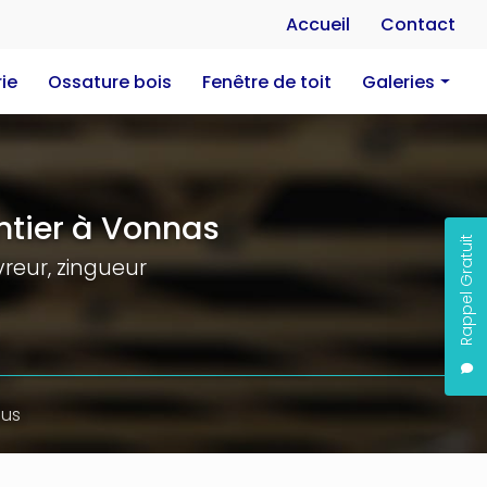
Na
Accueil
Contact
ie
Ossature bois
Fenêtre de toit
Galeries
Charpente
Couverture
Zinguerie
tier à Vonnas
Rappel Gratuit
Ossature bois
reur, zingueur
Fenêtre de toit
ous