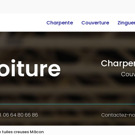
e
Charpente
Couverture
Zinguer
Charpen
Couv
l. 06 64 80 66 86
Contactez-n
e tuiles creuses Mâcon