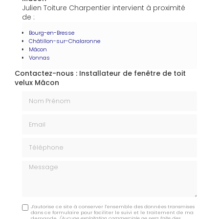
Julien Toiture Charpentier intervient à proximité
de :
Bourg-en-Bresse
Châtillon-sur-Chalaronne
Mâcon
Vonnas
Contactez-nous : Installateur de fenêtre de toit
velux Mâcon
Nom Prénom
Email
Téléphone
Message
J'autorise ce site à conserver l'ensemble des données transmises
dans ce formulaire pour faciliter le suivi et le traitement de ma
demande.
(Aucune exploitation commerciale ne sera faite des