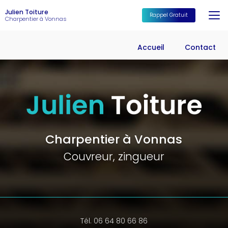
Aller
Julien Toiture
au
Rappel Gratuit
Charpentier à Vonnas
contenu
principal
Accueil
Contact
Charpentier à Vonnas
Couvreur, zingueur
Tél. 06 64 80 66 86