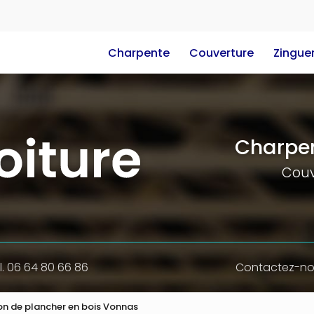
e
Charpente
Couverture
Zinguer
Charpen
Couv
l. 06 64 80 66 86
Contactez-n
ion de plancher en bois Vonnas