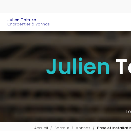
Aller
au
contenu
Navigation principal
Julien Toiture
principal
Charpentier à Vonnas
Té
Accueil
Secteur
Vonnas
Pose et installat