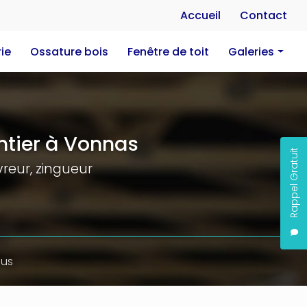
Na
Accueil
Contact
ie
Ossature bois
Fenêtre de toit
Galeries
Charpente
Couverture
Zinguerie
tier à Vonnas
Rappel Gratuit
Ossature bois
reur, zingueur
Fenêtre de toit
ous