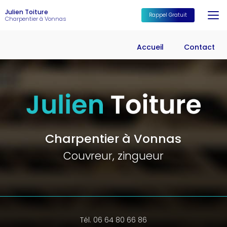
Aller
Julien Toiture
au
Rappel Gratuit
Charpentier à Vonnas
contenu
principal
Accueil
Contact
Charpentier à Vonnas
Couvreur, zingueur
Tél. 06 64 80 66 86