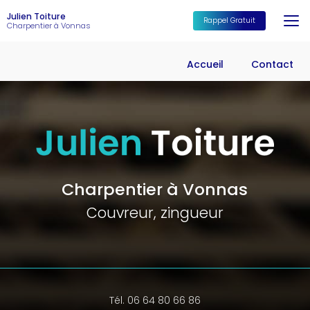
Aller
Julien Toiture
au
Rappel Gratuit
Charpentier à Vonnas
contenu
principal
Accueil
Contact
Charpentier à Vonnas
Couvreur, zingueur
Tél. 06 64 80 66 86