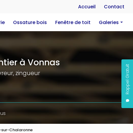
Na
Accueil
Contact
ie
Ossature bois
Fenêtre de toit
Galeries
Charpente
Couverture
Zinguerie
tier à Vonnas
Rappel Gratuit
Ossature bois
reur, zingueur
Fenêtre de toit
ous
n-sur-Chalaronne