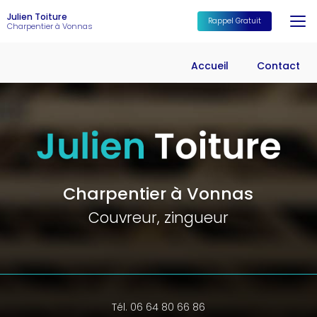
Aller
Julien Toiture
au
Rappel Gratuit
Charpentier à Vonnas
contenu
principal
Accueil
Contact
Charpentier à Vonnas
Couvreur, zingueur
Tél. 06 64 80 66 86