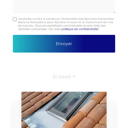
J'autorise ce site à conserver l'ensemble des données transmises
dans ce formulaire pour faciliter le suivi et le traitement de ma
demande.
(Aucune exploitation commerciale ne sera faite des
données concervées. Voir notre
politique de confidentialité
)
En savoir +