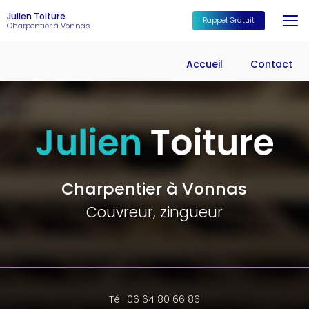
Aller
Julien Toiture
au
Rappel Gratuit
Charpentier à Vonnas
contenu
principal
Accueil
Contact
Charpentier à Vonnas
Couvreur, zingueur
Tél. 06 64 80 66 86