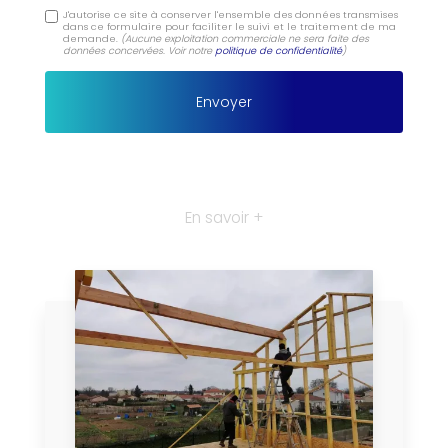
J'autorise ce site à conserver l'ensemble des données transmises
dans ce formulaire pour faciliter le suivi et le traitement de ma
demande.
(Aucune exploitation commerciale ne sera faite des
données concervées. Voir notre
politique de confidentialité
)
En savoir +