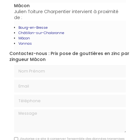
Mâcon
Julien Toiture Charpentier intervient à proximité
de :
Bourg-en-Bresse
Châtillon-sur-Chalaronne
Mâcon
Vonnas
Contactez-nous : Prix pose de gouttières en zinc par
zingueur Mâcon
Nom Prénom
Email
Téléphone
Message
J'autorise ce site à conserver l'ensemble des données transmises