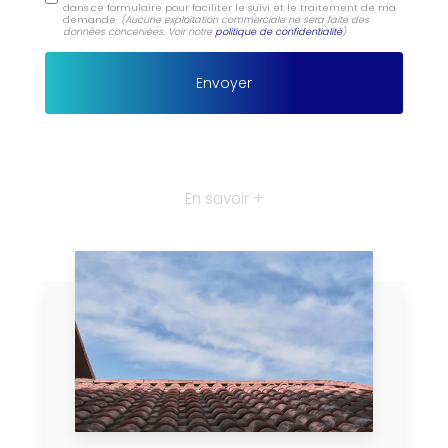
dans ce formulaire pour faciliter le suivi et le traitement de ma
demande.
(Aucune exploitation commerciale ne sera faite des
données concervées. Voir notre
politique de confidentialité
)
En savoir +