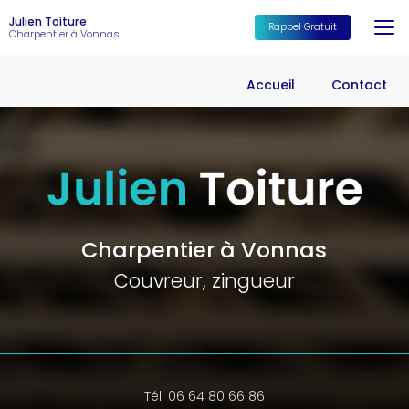
Aller
Julien Toiture
au
Rappel Gratuit
Charpentier à Vonnas
contenu
principal
Accueil
Contact
Charpentier à Vonnas
Couvreur, zingueur
Tél. 06 64 80 66 86