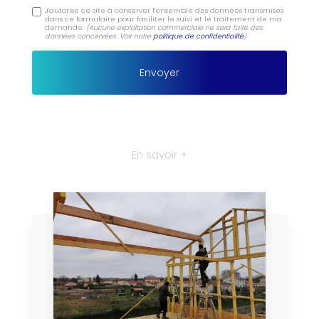
J'autorise ce site à conserver l'ensemble des données transmises
dans ce formulaire pour faciliter le suivi et le traitement de ma
demande.
(Aucune exploitation commerciale ne sera faite des
données concervées. Voir notre
politique de confidentialité
)
En savoir +