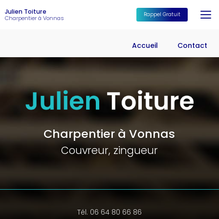
Aller
Julien Toiture
au
Rappel Gratuit
Charpentier à Vonnas
contenu
principal
Accueil
Contact
Charpentier à Vonnas
Couvreur, zingueur
Tél. 06 64 80 66 86